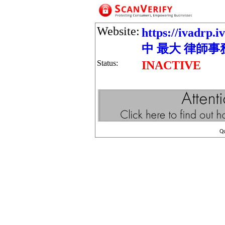
Website:
https://ivadrp
中 最大 律師事
Status:
INACTIVE
Q