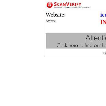
Website:
ic
Status:
I
Q