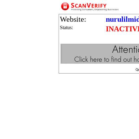
Website:
nurulilmid
Status:
INACTIV
Q