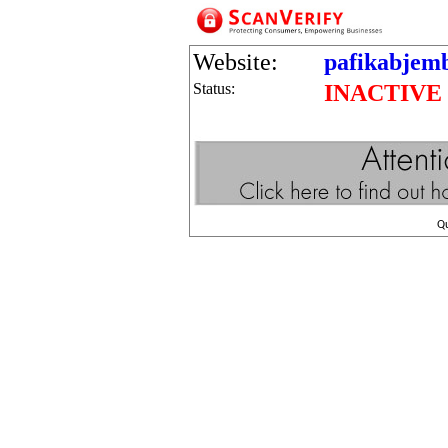
Website:
pafikabjem
Status:
INACTIVE
Q