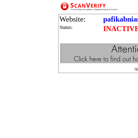
Website:
pafikabnia
Status:
INACTIV
Q