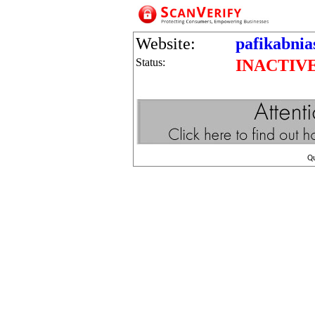
Website:
pafikabnia
Status:
INACTIV
Q