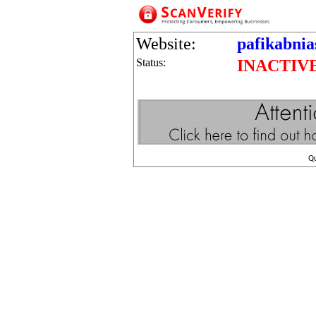
Website:
pafikabnia
Status:
INACTIV
Q