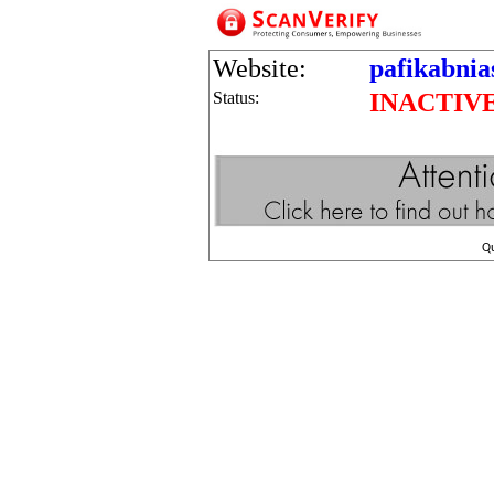
Website:
pafikabnia
Status:
INACTIV
Q