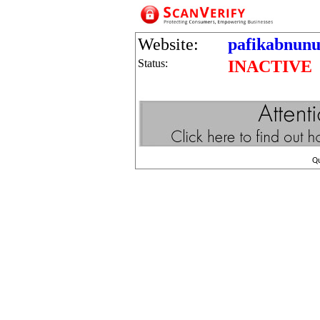
Website:
pafikabnun
Status:
INACTIVE
Q