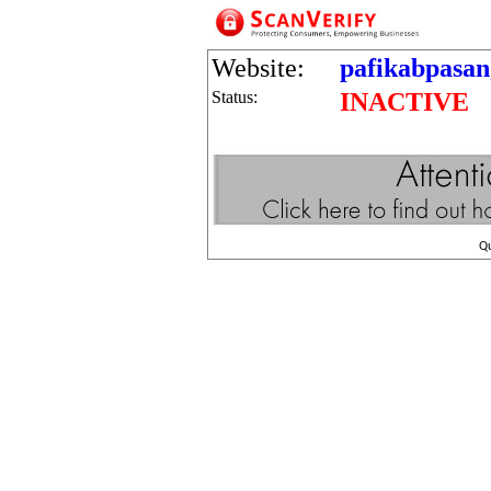
Website:
pafikabpasa
Status:
INACTIVE
Q