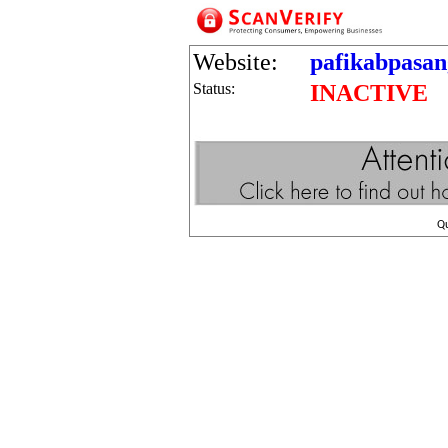
Website:
pafikabpasa
Status:
INACTIVE
Q