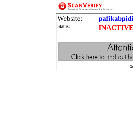
Website:
pafikabpid
Status:
INACTIV
Q