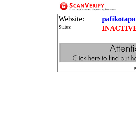
Website:
pafikotapa
Status:
INACTIV
Q