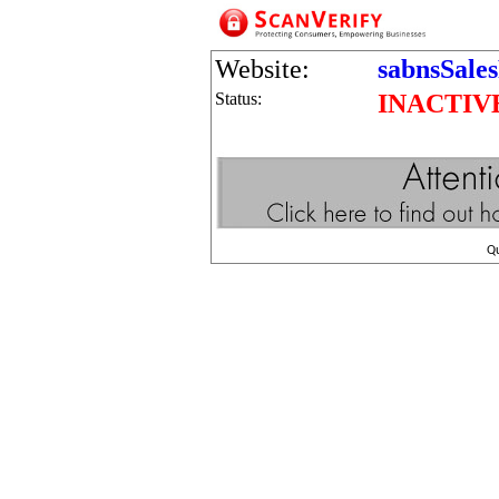
Website:
sabnsSale
Status:
INACTIV
Q