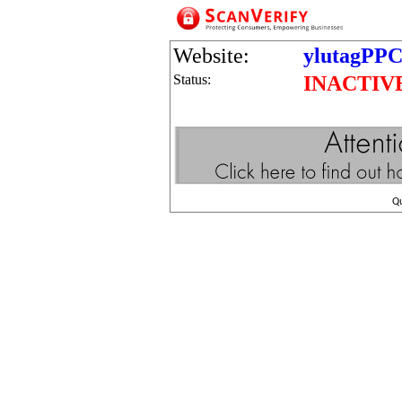
Website:
ylutagPPC
Status:
INACTIV
Q