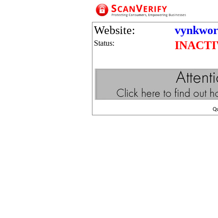
Website:
vynkwor
Status:
INACTI
Q