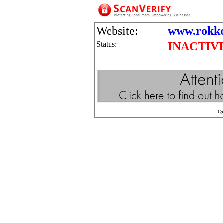
Website:
www.rokko
Status:
INACTIV
Q